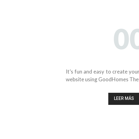
0
Consigne 
inmuebl
It’s fun and easy to create you
website using GoodHomes Th
LEER MÁS