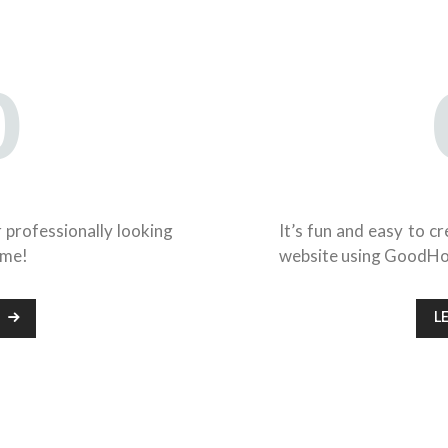
0
su
e
r professionally looking
It’s fun and easy to c
eme!
website using GoodH
L