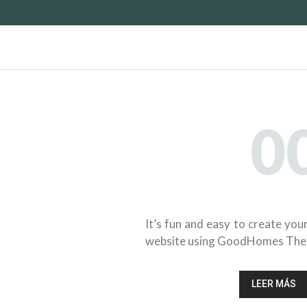
0
Solicitud 
inmuebl
It’s fun and easy to create you
website using GoodHomes Th
LEER MÁS