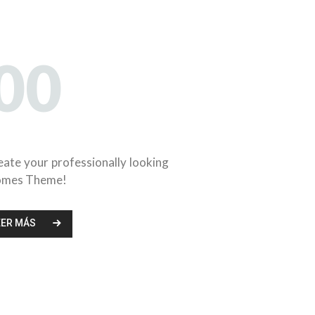
00
Área de
clientes
reate your professionally looking
omes Theme!
EER MÁS