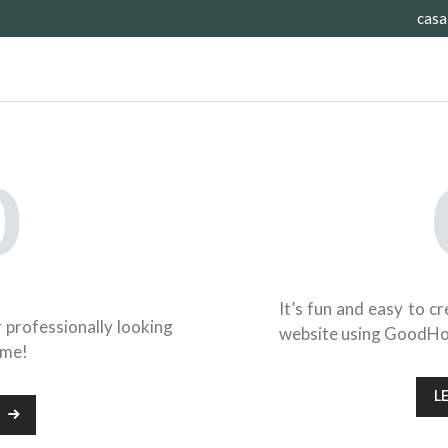
casa
VENTAS
CASA INMOBILIARIA
Casa Inmobiliaria
SERVICIOS INMOBILIARIOS
CONTÁCTENOS
0
de
Comuníq
e
It’s fun and easy to c
r professionally looking
website using GoodH
eme!
L