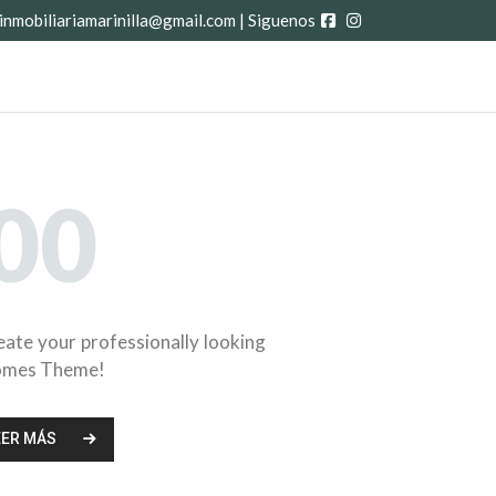
inmobiliariamarinilla@gmail.com | Siguenos
00
uese con un asesor
reate your professionally looking
omes Theme!
EER MÁS