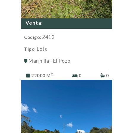
$880.000.000
Venta:
2412
Código:
Lote
Tipo:
Marinilla - El Pozo
2
22000 M
0
0