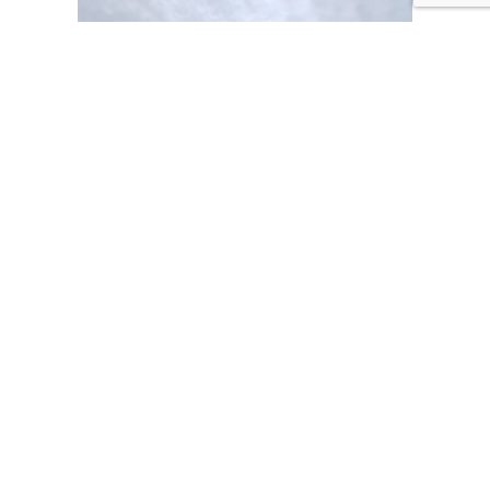
$1.700.000
Arriendo:
2405
Código: