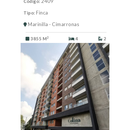
2409
Código:
Finca
Tipo:
Marinilla - Cimarronas
2
3855 M
4
2