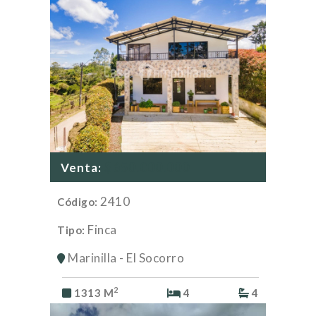
$650.000.000
Venta:
2410
Código:
Finca
Tipo:
Marinilla - El Socorro
2
1313 M
4
4