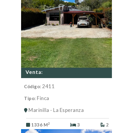
$650.000.000
Venta:
2411
Código:
Finca
Tipo:
Marinilla - La Esperanza
2
1336 M
3
2