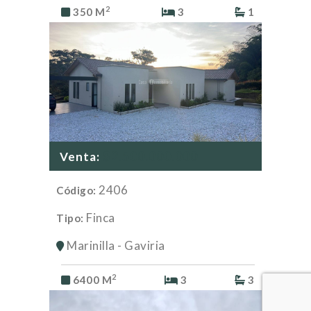
2
350 M
3
1
$2.500.000.000
Venta:
2406
Código:
Finca
Tipo:
Marinilla - Gaviria
2
6400 M
3
3