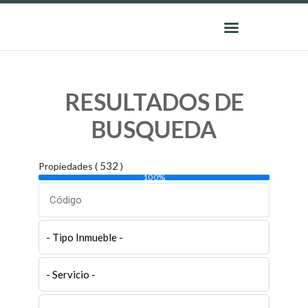
VENTAS
SERVICIOS
CASA INMOBILIARIA
INMOBILIARIOS
Casa Inmobiliaria
CONTÁCTENOS
RESULTADOS DE
BUSQUEDA
532
Propiedades (
)
100%